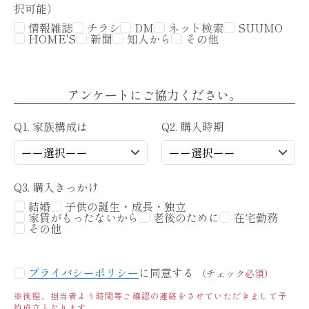
択可能）
情報雑誌
チラシ
DM
ネット検索
SUUMO
HOME'S
新聞
知人から
その他
アンケートにご協力ください。
Q1. 家族構成は
Q2. 購入時期
Q3. 購入きっかけ
結婚
子供の誕生・成長・独立
家賃がもったないから
老後のために
在宅勤務
その他
プライバシーポリシー
に同意する
（チェック
必須
）
※後程、担当者より時間等ご確認の連絡をさせていただきまして予
約成立となります。